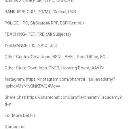
RAILWAY (RRB)- JE, NTPC, GROUP D
BANK IBPS CRP- PO/MT, Clerical, RRB
POLICE - PC, SI(State)& RPF, BSF(Central)
TEACHING- TET, TRB (All Subjects)
INSURANCE: LIC, NAIC, UIIC
Other Central Govt Jobs: BSNL, BHEL, Post Office, FCI
Other State Govt Jobs: TNEB, Housing Board, AAVIN
Instagram: https://instagram.com/bharathi_ias_academy?
igshid=MzNlNGNkZWQ4Mg==
Share chat: https://sharechat.com/profile/bharathi_academy?
d=n
For More Details
Contact us: