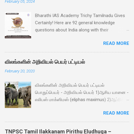
February 05, 2024
Bharathi IAS Academy Trichy Tamilnadu Gives
Certainly! Here are 92 general knowledge
questions about India along with their
respective answers: World Cancer Day is 04th
READ MORE
February 1. What is the capital city of India? -
Answer: New Delhi 2. Which river is considered
the holiest in Hinduism and flows through
விலங்களின் அறிவியல் பெயர் பட்டியல்
northern India? - Answer: Ganges 3. Who was
February 20, 2020
the first Prime Minister of India? - Answer:
Jawaharlal Nehru 4. In which year did India gain
விலங்களின் அறிவியல் பெயர் பட்டியல்
independence from British rule? - Answer:
பொதுப்பெயர் - அறிவியல் பெயர் 1)ஆசிய யானை -
1947 5. What is the national currency of India?
எலிபஸ் மாக்ஸிமஸ் (eliphas maximus) 2)ஆப்ரிக்க
- Answer: Indian Rupee 6. Which famous
யானை- லோக்சோடொன்டா ஆப்ரிகானா
monument in Agra is a UNESCO World Heritage
READ MORE
(loxsodonto africana) 3)நீர் யானை -
Site and one of the Seven Wonders of the
ஹிப்பொபொட்டமஸ் ஆம்பிபியஸ் (hippopotomus
World? - Answer: Taj Mahal 7. Who is known
amphibius) 4)காண்டா மிருகம் - டைசெரோஸ்
as the Father of the Nation in India? -
TNPSC Tamil Ilakkanam Pirithu Eludhuga –