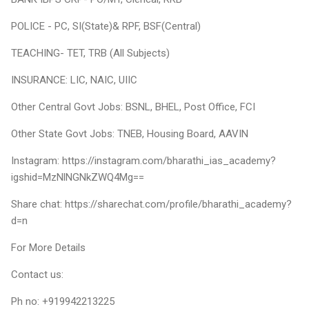
POLICE - PC, SI(State)& RPF, BSF(Central)
TEACHING- TET, TRB (All Subjects)
INSURANCE: LIC, NAIC, UIIC
Other Central Govt Jobs: BSNL, BHEL, Post Office, FCI
Other State Govt Jobs: TNEB, Housing Board, AAVIN
Instagram: https://instagram.com/bharathi_ias_academy?
igshid=MzNlNGNkZWQ4Mg==
Share chat: https://sharechat.com/profile/bharathi_academy?
d=n
For More Details
Contact us:
Ph no: +919942213225