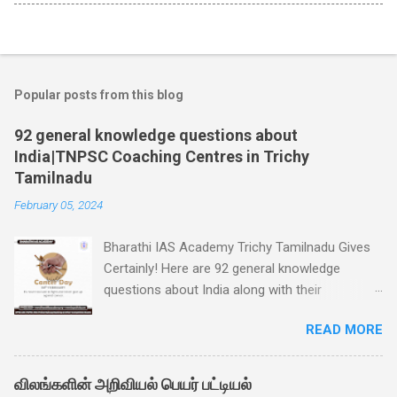
Popular posts from this blog
92 general knowledge questions about
India|TNPSC Coaching Centres in Trichy
Tamilnadu
February 05, 2024
Bharathi IAS Academy Trichy Tamilnadu Gives
Certainly! Here are 92 general knowledge
questions about India along with their
respective answers: World Cancer Day is 04th
READ MORE
February 1. What is the capital city of India? -
Answer: New Delhi 2. Which river is considered
the holiest in Hinduism and flows through
விலங்களின் அறிவியல் பெயர் பட்டியல்
northern India? - Answer: Ganges 3. Who was