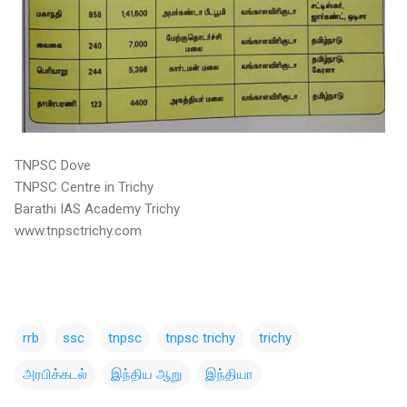
TNPSC Dove
TNPSC Centre in Trichy
Barathi IAS Academy Trichy
www.tnpsctrichy.com
rrb
ssc
tnpsc
tnpsc trichy
trichy
அரபிக்கடல்
இந்திய ஆறு
இந்தியா