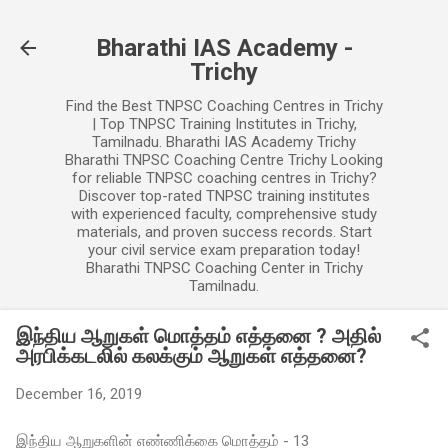
Skip to main content
Bharathi IAS Academy -
Trichy
Find the Best TNPSC Coaching Centres in Trichy
| Top TNPSC Training Institutes in Trichy,
Tamilnadu. Bharathi IAS Academy Trichy
Bharathi TNPSC Coaching Centre Trichy Looking
for reliable TNPSC coaching centres in Trichy?
Discover top-rated TNPSC training institutes
with experienced faculty, comprehensive study
materials, and proven success records. Start
your civil service exam preparation today!
Bharathi TNPSC Coaching Center in Trichy
Tamilnadu.
இந்திய ஆறுகள் மொத்தம் எத்தனை ? அதில்
அரபிக்கடலில் கலக்கும் ஆறுகள் எத்தனை?
December 16, 2019
இந்திய ஆறுகளின் எண்ணிக்கை மொத்தம் - 13