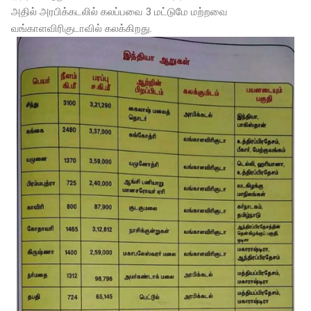
அதில் அரபிக்கடலில் கலப்பவை 3 மட்டுமே மற்றவை
வங்காளவிரிகுடாவில் கலக்கிறது.