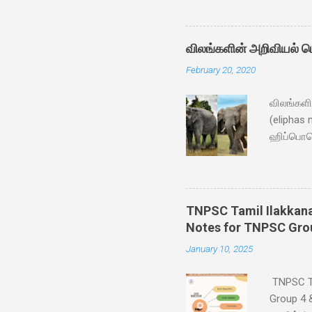
Nehru 4. 
national
World He
விலங்களின் அறிவியல் பெ
as the Fa
February 20, 2020
- Answer:
விலங்களி
(eliphas
ஹிப்பொபொ
(diceros 
மெலனோலுக
camelopa
கேமெலஸ் 
TNPSC Tamil Ilakkanam
11)கொரில்
Notes for TNPSC Gro
bengalens
January 10, 2025
15)சிங்கம
செர்வஸ் ய
TNPSC Tam
Group 4 