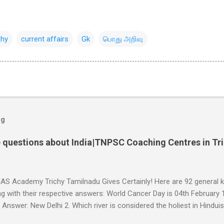
chy
current affairs
Gk
பொது அறிவு
og
 questions about India|TNPSC Coaching Centres in Tr
 IAS Academy Trichy Tamilnadu Gives Certainly! Here are 92 general
ng with their respective answers: World Cancer Day is 04th February 1.
Answer: New Delhi 2. Which river is considered the holiest in Hindu
 India? - Answer: Ganges 3. Who was the first Prime Minister of In