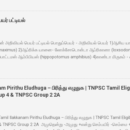
In which year did India gain independence from British rule? - Answe
 currency of India? - Answer: Indian Rupee 6. Which famous monum
ritage Site and one of the Seven Wonders of the World? - Answer:
யர் பட்டியல்
ther of the Nation in India? - Answer: Mahatma Gandhi 8. What is th
 Bengal Tiger 9. Which mountain range separates the Indian subcont
ன் அறிவியல் பெயர் பட்டியல் பொதுப்பெயர் - அறிவியல் பெயர் 1)ஆசிய 
 maximus) 2)ஆப்ரிக்க யானை- லோக்சோடொன்டா ஆப்ரிகானா (loxsodonto
ட்டமஸ் ஆம்பிபியஸ் (hippopotomus amphibius) 4)காண்டா மிருகம் 
bicornis) 5)கருப்பு கரடி - உர்சஸ் அமெரிக்கனுஸ் (ursus americanus) 
ா (ailuropoda melanoleuca) 7)ஒட்டகசிவிங்கி - ஜிராபா கேமலோபார்டி
rdilus) 8)அரேபிய ஒட்டகம்- கேமெலஸ் ட்ரோமெடரியஸ் (camelus dromedari
பேக்டெரியனுஸ் (camelus bacterinus) 10) வரிக்குதிரை - ஈக்யுடே ஈக்கஸ
 Pirithu Eludhuga – பிரித்து எழுதுக | TNPSC Tamil Eligi
லா - கொரில்லா கொரில்லா (gorilla gorilla) 12) இந்திய நரி - வுல்ப்ஸ் ப
up 4 & TNPSC Group 2 2A
is) 13) சிறுத்தை - பாந்ரா பார்டுஸ் (panthera pardus) 14)புலி - பாந்ரா ட
் - பாந்ரா லியோ (panthera lio) 16)வீட்டு எலி - முஸ் முஸ்குலஸ் (mus m
ுனிகலர் (cerv...
il Ilakkanam Pirithu Eludhuga – பிரித்து எழுதுக | TNPSC Tamil Eligi
& TNPSC Group 2 2A அமுதென்று -அமுது +என்று செம்பயிர் -செம்மை +