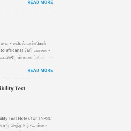
READ MORE
r: 1947 5. What is the
ent in Agra is a UNESCO
 Taj Mahal 7. Who is known
e national animal of India?
inent from the r...
யானை - எலிபஸ் மாக்ஸிமஸ்
 africana) 3)நீர் யானை -
- டைசெரோஸ் பைகார்னிஸ்
6)பாண்டா கரடி - ஆய்லுரோபோடா
READ MORE
லஸ் (giraffa
s) 9) பேக்டீரியன் ஒட்டம் -
் (equidae equus)
bility Test
ெங்காலன்சிஸ் (Vulpes
ைகரிஸ் (panthera tigeris)
usculas) 17)மான்(Sambar) -
bility Test Notes for TNPSC
பயிர் செந்தமிழ் -செம்மை