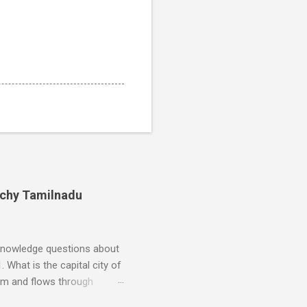
ichy Tamilnadu
 knowledge questions about
 What is the capital city of
ism and flows through
dia? - Answer: Jawaharlal