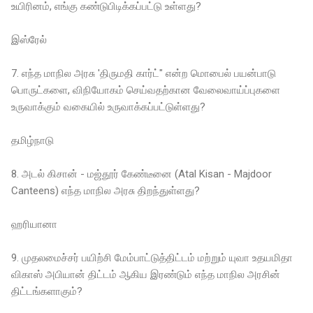
உயிரினம், எங்கு கண்டுபிடிக்கப்பட்டு உள்ளது?
இஸ்ரேல்
7. எந்த மாநில அரசு 'திருமதி கார்ட்" என்ற மொபைல் பயன்பாடு
பொருட்களை, விநியோகம் செய்வதற்கான வேலைவாய்ப்புகளை
உருவாக்கும் வகையில் உருவாக்கப்பட்டுள்ளது?
தமிழ்நாடு
8. அடல் கிசான் - மஜ்தூர் கேண்டீனை (Atal Kisan - Majdoor
Canteens) எந்த மாநில அரசு திறந்துள்ளது?
ஹரியானா
9. முதலமைச்சர் பயிற்சி மேம்பாட்டுத்திட்டம் மற்றும் யுவா உதயமிதா
விகாஸ் அபியான் திட்டம் ஆகிய இரண்டும் எந்த மாநில அரசின்
திட்டங்களாகும்?