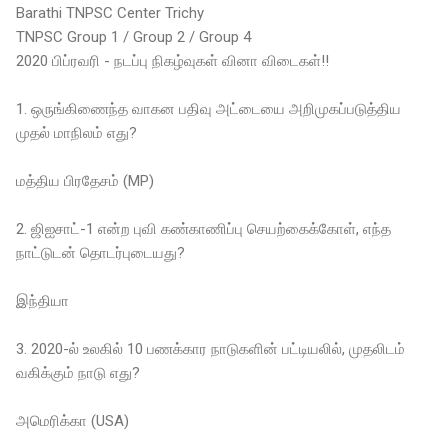
Barathi TNPSC Center Trichy
TNPSC Group 1 / Group 2 / Group 4
2020 பிப்ரவரி - நடப்பு நிகழ்வுகள் வினா விடைகள்!!
1. ஒருங்கிணைந்த வாகன பதிவு அட்டையை அறிமுகப்படுத்திய
முதல் மாநிலம் எது?
மத்திய பிரதேசம் (MP)
2. ஜிஐசாட்-1 என்ற புவி கண்காணிப்பு செயற்கைக்கோள், எந்த
நாட்டுடன் தொடர்புடையது?
இந்தியா
3. 2020-ல் உலகில் 10 பணக்கார நாடுகளின் பட்டியலில், முதலிடம்
வகிக்கும் நாடு எது?
அமெரிக்கா (USA)